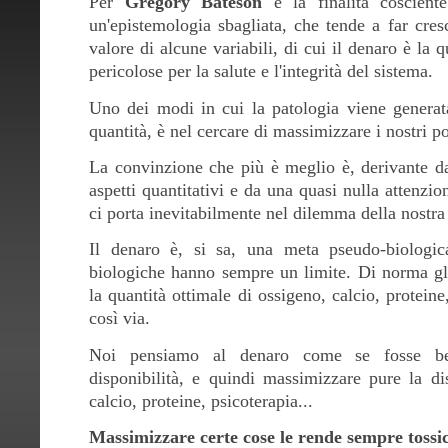
Per
Gregory Bateson
è la finalità coscient
un'epistemologia sbagliata, che tende a far cresc
valore di alcune variabili, di cui il denaro è la 
pericolose per la salute e l'integrità del sistema.
Uno dei modi in cui la patologia viene generata
quantità, è nel cercare di massimizzare i nostri po
La convinzione che più è meglio è, derivante da
aspetti quantitativi e da una quasi nulla attenzion
ci porta inevitabilmente nel dilemma della nostra 
Il denaro è, si sa, una meta pseudo-biologi
biologiche hanno sempre un limite. Di norma gli
la quantità ottimale di ossigeno, calcio, proteine
così via.
Noi pensiamo al denaro come se fosse be
disponibilità, e quindi massimizzare pure la dis
calcio, proteine, psicoterapia...
Massimizzare certe cose le rende sempre tossi