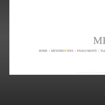
m
HOME
▪
METATRO
N!
EWS
▪
PAOLO MONTI
▪
TA
Copyright © 2005-2026 Metatron