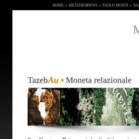
HOME
▪
METATRO
N!
EWS
▪
PAOLO MONTI
▪
TA
Au
Tazeb
▪
Moneta relazionale